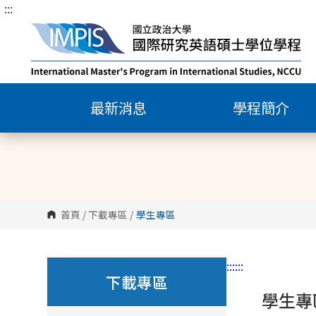
:::
跳
到
主
要
內
容
最新消息
學程簡介
區
塊
首頁
/
下載專區
/
學生專區
:::
:::
下載專區
學生專