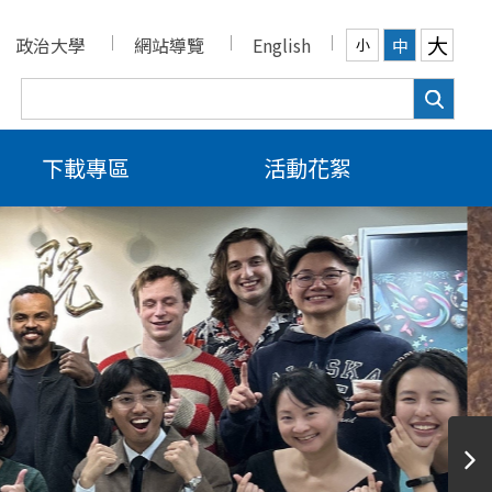
大
政治大學
網站導覽
English
中
小
下載專區
活動花絮
 Program
試(資料審查)名單」、「參
止日期為4月24日。