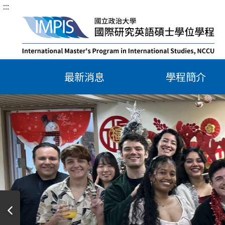
:::
跳
到
IMPIS榮
2026.04.14
主
譽榜
要
內
容
最新消息
學程簡介
IMPIS榮
區
2026.04.14
譽榜
塊
2026.04.10
徵才訊
2026.03.05
招生訊
獎學金