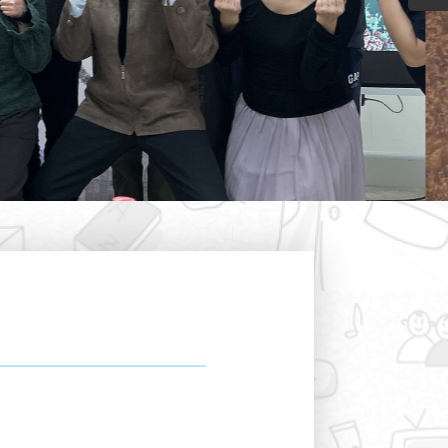
名單
Fee Payment Slip for