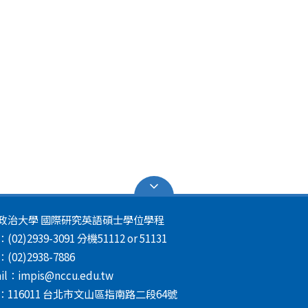
賀! 凱莉 榮獲 113-1 ICDF學業獎勵金
賀! 柯黛霓 榮獲 112-2 ICDF學業獎勵金
賀! 康和明、吳佩臻 榮獲 112-2 IMPIS研究生獎學金
政治大學 國際研究英語碩士學位學程
賀! 李建佑 通過112年外交領事人員考試－英文組
02)2939-3091 分機51112 or 51131
(02)2938-7886
il：impis@nccu.edu.tw
：116011 台北市文山區指南路二段64號
【暑期實習訊息轉發】SinoPac 2026 Summer Internship
息