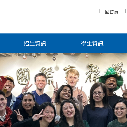
回首頁
賀! 康和明、吳佩臻 榮獲 112-2 IMPIS研究生獎學金
招生資訊
學生資訊
賀! 李建佑 通過112年外交領事人員考試－英文組
【暑期實習訊息轉發】SinoPac 2026 Summer Internship
息
政大115學年度碩士班招生考試第二梯次系所組之「參加面
息
加面試注意事項」
114學年度第一學期IMPIS學業獎勵金即日起開放申請，截
公