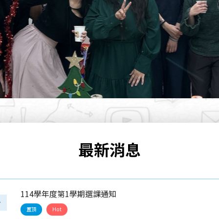
置頂
115年國際研究英語碩士學位學程（IMPIS）一般生錄取
息
置頂
【公告】114學年度第2學期學分費繳費注意事項 Notice Credit 
the Spring semester of 2026
告
置頂
115學年度碩士班考試入學面試相關資訊
最新消息
息
置頂
114學年度第1學期選課通知
告
置頂
Hot