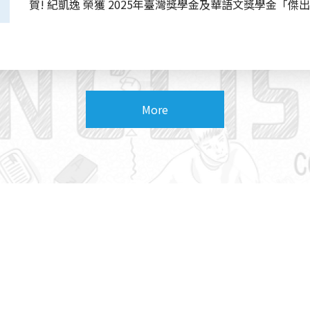
賀! 紀凱逸 榮獲 2025年臺灣獎學金及華語文獎學金「傑
賀! 羅詩鈺 榮獲 國科會 國內研究生出席國際學術會議補
More
賀! 凱莉 榮獲 113-2 ICDF學業獎勵金
賀! 吳世榮 榮獲 113學年度政大碩士學位論文獎
賀! 范依倫、陳雄偉 榮獲 113-1 政大外籍學生學業優秀獎