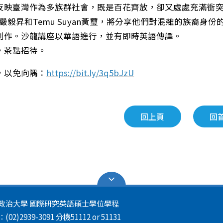
反映臺灣作為多族群社會，既是百花齊放，卻又處處充滿衝
al嚴毅昇和Temu Suyan黃璽，將分享他們對混雜的族
創作。沙龍講座以華語進行，並有即時英語傳譯。
，茶點招待。
，以免向隅：
https://bit.ly/3q5bJzU
回上頁
回
政治大學 國際研究英語碩士學位學程
02)2939-3091 分機51112 or 51131