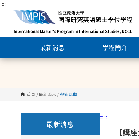
:::
跳
到
主
要
內
容
最新消息
學程簡介
區
塊
首頁
/
最新消息
/
學術活動
:::
:::
最新消息
【講座