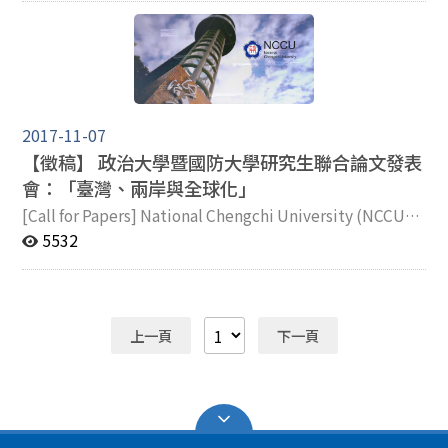
Professor Dong Sun Park as keynote speaker of the
morning session. He is the President of Institute of
APEC Collaborative Education, Republic of Korea. In
the afternoon, discussion sessions with reputable
scholars from managerial levels at varied universities
introduced interesting point of views regarding the
2017-11-07
prospective of high education in Taiwan. The ICDF
【徵稿】 政治大學暨國防大學研究生聯合論文發表
program manager and scholars in the IMPIS were
會：「臺灣、兩岸與全球化」
invited to attend the conference. See photo!
[Call for Papers] National Chengchi University (NCCU)
and National Defense University (NDU) “Taiwan,
5532
Cross-Strait Affairs, and Globalization” Postgraduate
Joint Thesis Conference Basic Info: Conference Date:
December 5, 2017 Conference Venue: NCCU’s General
Building of Colleges Submission: Topics: Taiwan
上一頁
下一頁
Studies, Cross-Strait Studies, Regional Studies,
National Security, and Globalization Presentation
Languages: Chinese, English Abstract Submission
Deadline: November 14, 2017 Abstract Acceptance
Notification: November 15, 2017 Full Text Submission