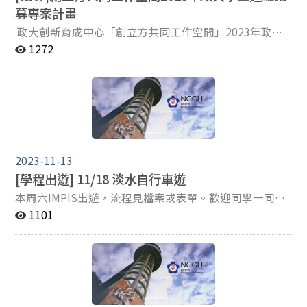
募專案計畫
政大創新育成中心「創立方共同工作空間」2023年政大
學生進駐招募專案計畫 申請時間：即日起至112年12月
1272
31日止。 進駐時間：113年1月1日至113年12月31日
止。 申請資格： (一)須為本校在籍學生擔任公司(商號)
負責人或參與經營之合夥人員。 (二)公司(商號)設立登
記日期於112年1月1日至112年12月31日或將於113年設
立登 記公司(商號)。 優惠專案： (一)「一個座位」
(非固定)一年進駐費用原價新臺幣14,400元，符合申請資
格者可 享一年免費進駐。 (二)每人僅限申請「一個
2023-11-13
座位」，提供36座位申請，額滿為止。 服務內容：提供
[學程出遊] 11/18 淡水自行車遊
多元化服務項目如創新創業論壇、一對一業界專家諮
詢、、新創 公司交流媒合會、政府創業補助金申
本周六IMPIS出遊，流程見檔案或表單。歡迎同學一同參
請諮詢及免費預約使用會議室。 申請方式： (一)填寫
與！ 時間：11/18 9:00AM 集合地點：政治大學 正門校碑
1101
招募表單https://reurl.cc/8NeAAy及上傳商業計晝書。
報名表單: https://forms.gle/wo2nyxMFoaosT2mX7
(二)請至https://reurl.cc/ZyvyA3下載商業計畫書撰寫格
式。 聯絡人：創新育成中心張小姐、溫小姐 聯絡電話:
(02)2939-3091分機67080、69329 E-
mail:iic.nccu@gmail.com