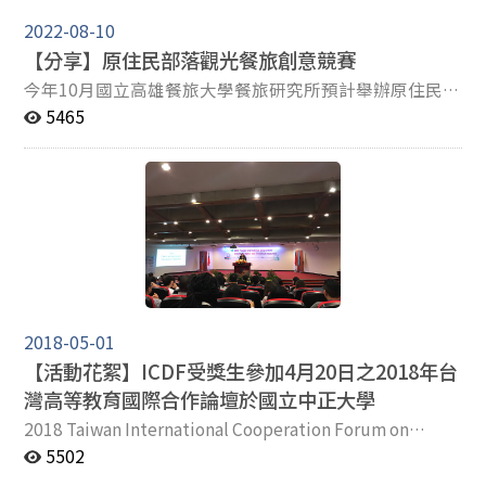
2022-08-10
【分享】原住民部落觀光餐旅創意競賽
今年10月國立高雄餐旅大學餐旅研究所預計舉辦原住民部
落觀光餐旅創意競賽，分成「推廣部落生態旅遊」、「原
5465
住民風味餐研發」、「鄒族農特產品開發」三大主題，採
用線上數位方式進行比賽，誠摯邀請各位老師鼓勵學生一
同參加，詳細內容 ????競賽網址
https://jinherplan.wixsite.com/2022aveoveoyu ????競
賽獎金 第一名：獎金$20,000 元 第二名：獎金$15,000 元
第三名：獎金$10,000 元 ????競賽時程 報名及收件截止
日：111年10月18日(二) 入選決賽評選公告：111年10月
25日(二) 線上決賽評選日期：111年11月3日(四) 若有任
何問題，歡迎來信email: fuyu4you@gmail.com
2018-05-01
【活動花絮】ICDF受獎生參加4月20日之2018年台
灣高等教育國際合作論壇於國立中正大學
2018 Taiwan International Cooperation Forum on
Higher Education was held in National Chung Cheng
5502
University in Chiayi on Arpil 20, 2018. ​ The ICDF invited