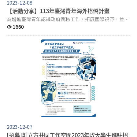
2023-12-08
【活動分享】113年臺灣青年海外搭僑計畫
為增進臺灣青年認識政府僑務工作，拓展國際視野，並搭
建與僑界之橋梁，僑務委員會自106年起推動「臺灣青年
1660
海外搭僑計畫」，選送臺灣青年赴海外各地參訪見習。 本
計畫明(113)年規劃賡續辦理，將甄選18至35歲、具中華
民國國籍之國內大專校院在學學生於暑假期間前往5個國
家地區進行為期7日之僑務參訪見習，行程重點包含僑務
見習、認識僑社、特色活動、青年交流、主流參訪、行銷
臺灣及文化展演等。 詳情請至僑務委員會官方網站點選
「僑務研究/臺灣青年海外搭僑計畫/113年計畫」專區
（網址：https://gov.tw/5V3）參閱。
2023-12-07
[招募]創立方共同工作空間2023年政大學生進駐招