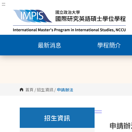
:::
跳
到
主
要
內
容
最新消息
學程簡介
區
塊
首頁
/
招生資訊
/
申請辦法
:::
:::
招生資訊
申請辦